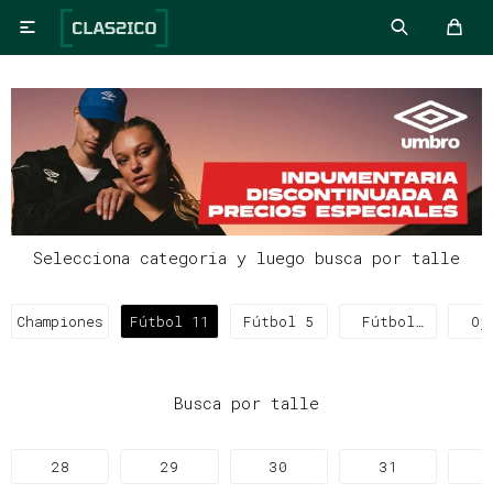

Selecciona categoria y luego busca por talle
Championes
Fútbol 11
Fútbol 5
Fútbol
Oj
Sala
Busca por talle
28
29
30
31