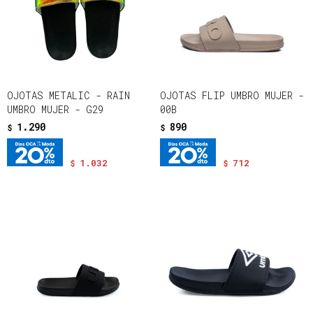
OJOTAS METALIC - RAIN
OJOTAS FLIP UMBRO MUJER -
UMBRO MUJER - G29
00B
1.290
890
$
$
1.032
712
$
$