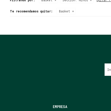
Filtrando por:
Basket
Sección:
Niños
Quitar f
Te recomendamos quitar:
Basket
EMPRESA