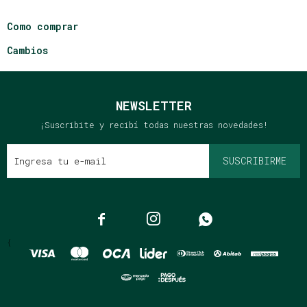
Como comprar
Cambios
NEWSLETTER
¡Suscribite y recibí todas nuestras novedades!
SUSCRIBIRME



{