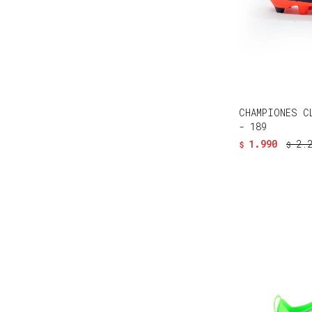
CHAMPIONES C
- 189
1.990
2.
$
$