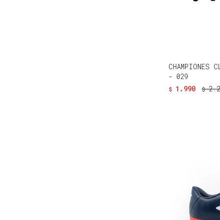
CHAMPIONES C
- 029
1.990
2.
$
$