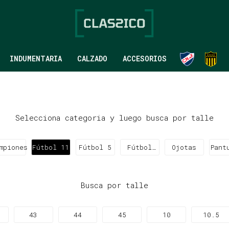
INDUMENTARIA
CALZADO
ACCESORIOS
Selecciona categoria y luego busca por talle
mpiones
Fútbol 11
Fútbol 5
Fútbol
Ojotas
Pant
Sala
Busca por talle
43
44
45
10
10.5