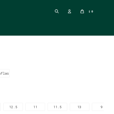
0
$
uflas
12.5
11
11.5
13
9