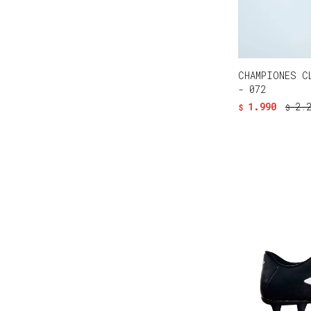
CHAMPIONES C
- 072
1.990
2.
$
$