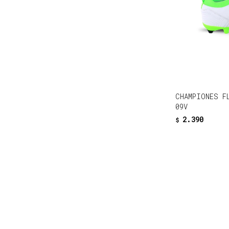
CHAMPIONES F
09V
2.390
$