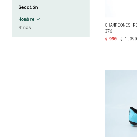
Sección
Hombre
CHAMPIONES R
Niños
376
990
1.990
$
$