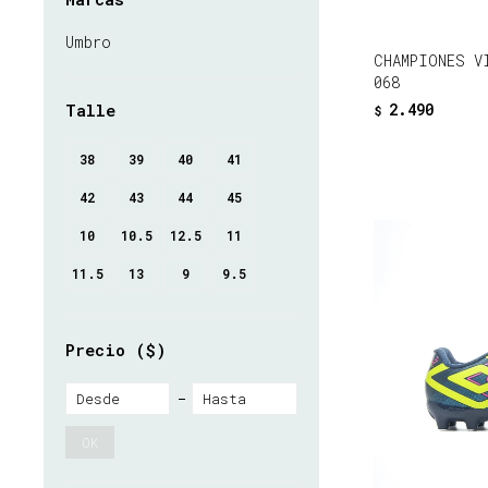
Umbro
CHAMPIONES V
068
2.490
Talle
$
38
39
40
41
42
43
44
45
10
10.5
12.5
11
11.5
13
9
9.5
Precio
($)
OK