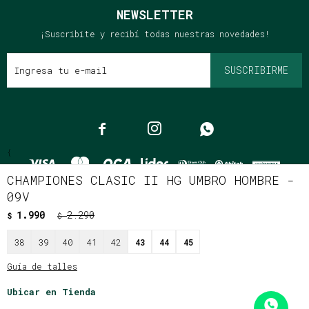
NEWSLETTER
¡Suscribite y recibí todas nuestras novedades!
SUSCRIBIRME



{
CHAMPIONES CLASIC II HG UMBRO HOMBRE -
09V
1.990
2.290
$
$
© Copyright 2026 / Clássico
38
39
40
41
42
43
44
45
Guía de talles
Ubicar en Tienda