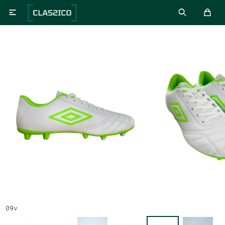

09v