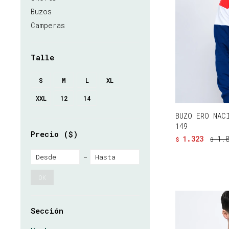
Buzos
Camperas
Talle
S
M
L
XL
XXL
12
14
BUZO ERO NAC
149
Precio
($)
1.323
1.
$
$
OK
Sección