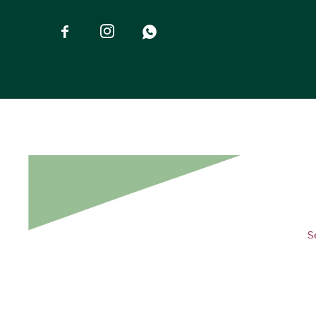


