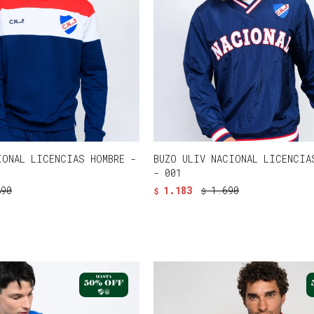
IONAL LICENCIAS HOMBRE -
BUZO ULIV NACIONAL LICENCIA
- 001
890
1.183
1.690
$
$