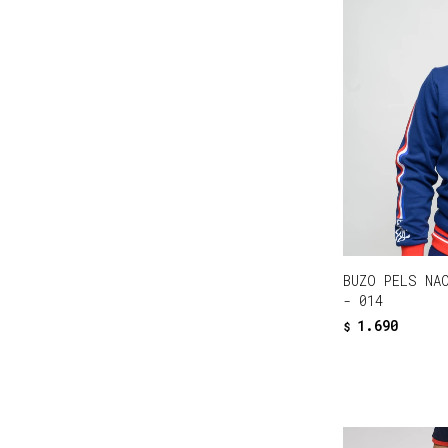
BUZO PELS NA
- 014
1.690
$