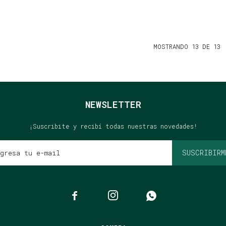
MOSTRANDO
13
DE
13
NEWSLETTER
¡Suscribite y recibí todas nuestras novedades!
SUSCRIBIRM


