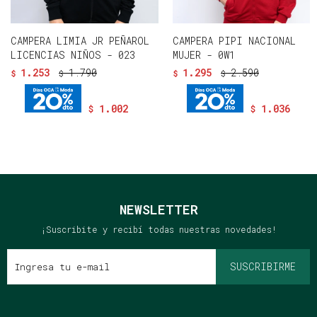
CAMPERA LIMIA JR PEÑAROL
CAMPERA PIPI NACIONAL
LICENCIAS NIÑOS - 023
MUJER - 0W1
1.253
1.790
1.295
2.590
$
$
$
$
1.002
1.036
$
$
NEWSLETTER
¡Suscribite y recibí todas nuestras novedades!
SUSCRIBIRME