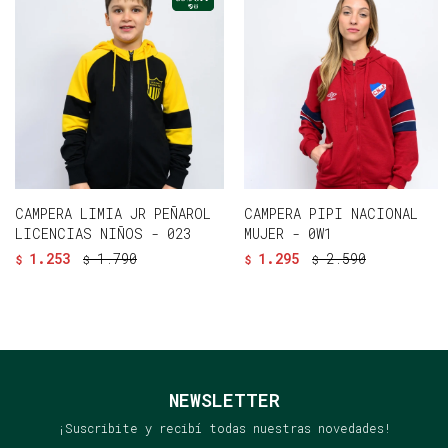
CAMPERA LIMIA JR PEÑAROL
CAMPERA PIPI NACIONAL
LICENCIAS NIÑOS - 023
MUJER - 0W1
1.253
1.790
1.295
2.590
$
$
$
$
NEWSLETTER
¡Suscribite y recibí todas nuestras novedades!