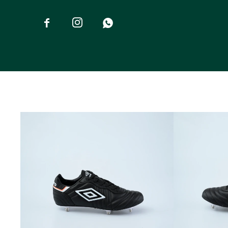


