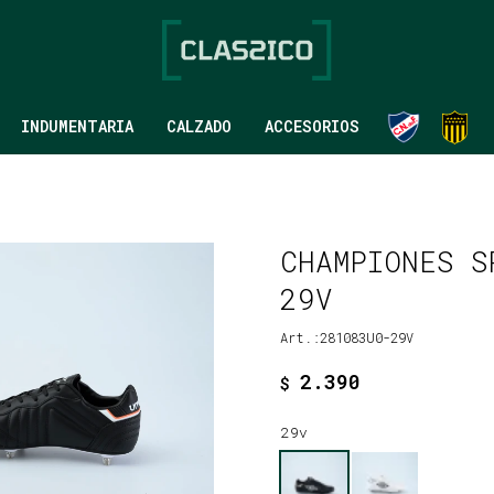
INDUMENTARIA
CALZADO
ACCESORIOS
CHAMPIONES S
29V
281083U0-29V
2.390
$
29v