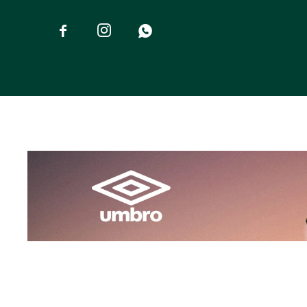


