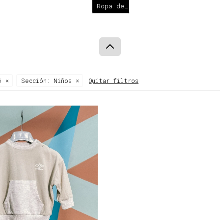
Ropa de
bebé
é
Sección:
Niños
Quitar filtros