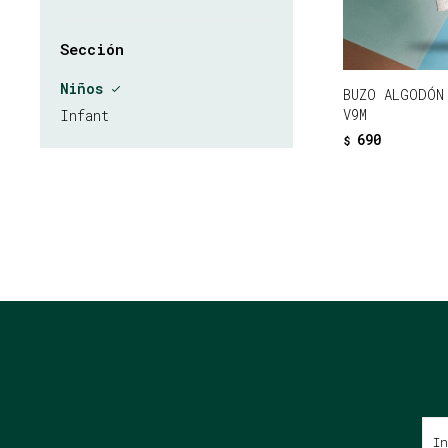
Sección
Niños
BUZO ALGODÓN
V9M
Infant
690
$