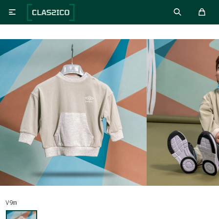

V9m