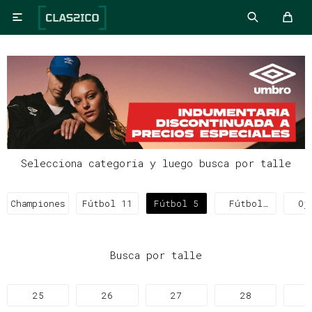

Selecciona categoria y luego busca por talle
Championes
Fútbol 11
Fútbol 5
Fútbol
Oj
Sala
Busca por talle
25
26
27
28