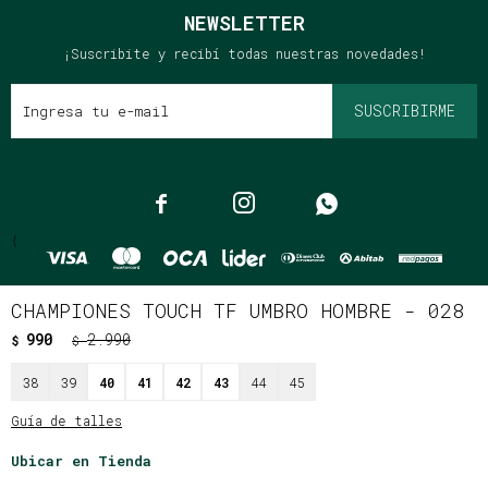
NEWSLETTER
¡Suscribite y recibí todas nuestras novedades!
SUSCRIBIRME



{
CHAMPIONES TOUCH TF UMBRO HOMBRE - 028
990
2.990
$
$
© Copyright 2026 / Clássico
38
39
40
41
42
43
44
45
Guía de talles
Ubicar en Tienda