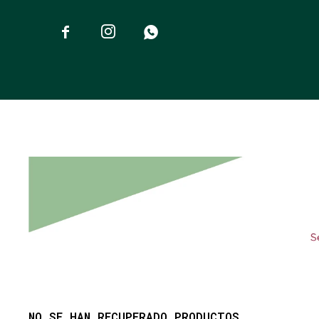



NO SE HAN RECUPERADO PRODUCTOS