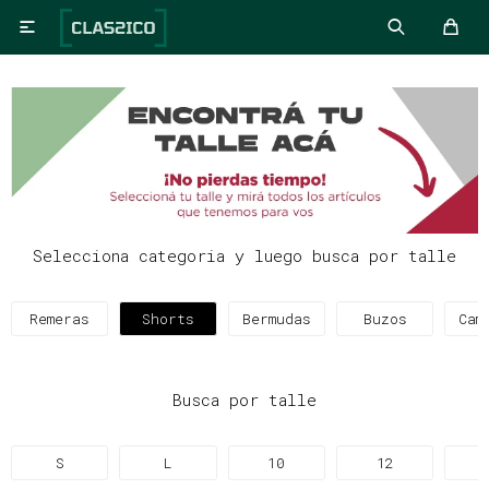

Selecciona categoria y luego busca por talle
Remeras
Shorts
Bermudas
Buzos
Cam
Busca por talle
S
L
10
12