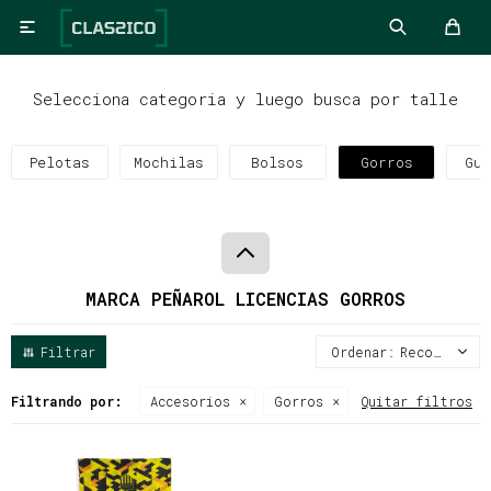

Selecciona categoria y luego busca por talle
Pelotas
Mochilas
Bolsos
Gorros
Gua
MARCA PEÑAROL LICENCIAS GORROS
Recomendados
Filtrando por:
Accesorios
Gorros
Quitar filtros