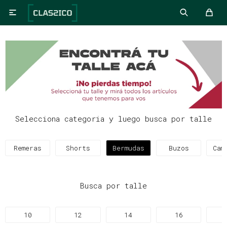

Selecciona categoria y luego busca por talle
Remeras
Shorts
Bermudas
Buzos
Cam
Busca por talle
10
12
14
16