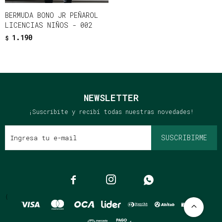
BERMUDA BONO JR PEÑAROL
LICENCIAS NIÑOS - 002
1.190
$
NEWSLETTER
¡Suscribite y recibí todas nuestras novedades!
SUSCRIBIRME



{