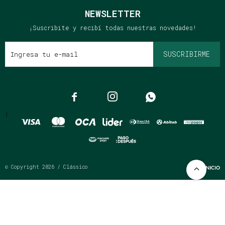
NEWSLETTER
¡Suscribite y recibí todas nuestras novedades!
SUSCRIBIRME



{
© Copyright 2026 / Clássico