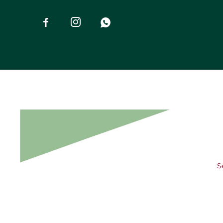


