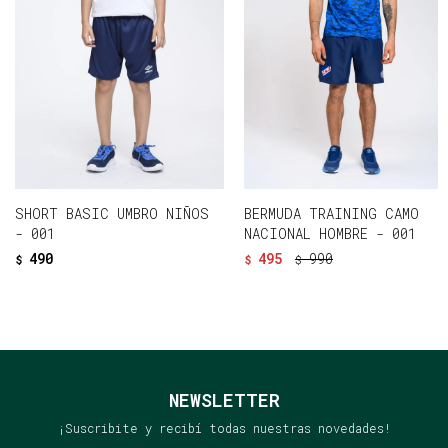
SHORT BASIC UMBRO NIÑOS
BERMUDA TRAINING CAMO
- 001
NACIONAL HOMBRE - 001
490
495
990
$
$
$
NEWSLETTER
¡Suscribite y recibí todas nuestras novedades!