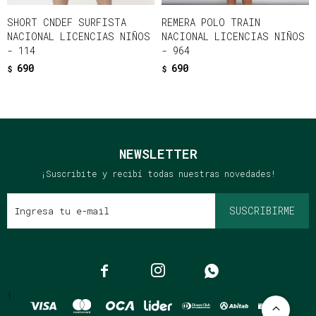
SHORT CNDEF SURFISTA
REMERA POLO TRAIN
NACIONAL LICENCIAS NIÑOS
NACIONAL LICENCIAS NIÑOS
- 114
- 964
690
690
$
$
NEWSLETTER
¡Suscribite y recibí todas nuestras novedades!
SUSCRIBIRME



{