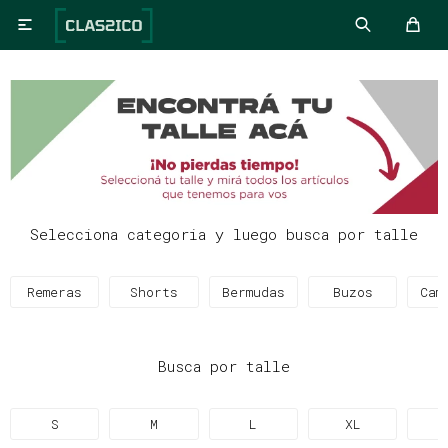

Selecciona categoria y luego busca por talle
Remeras
Shorts
Bermudas
Buzos
Cam
Busca por talle
S
M
L
XL
X