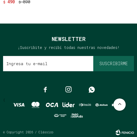
490
890
$
$
NEWSLETTER
¡Suscribite y recibí todas nuestras novedades!
SUSCRIBIRME



{
© Copyright 2026 / Clássico