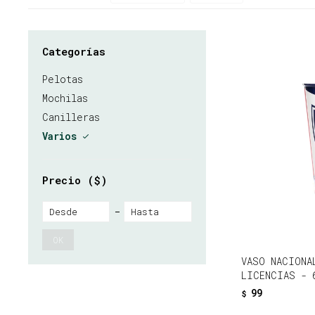
Categorías
Pelotas
Mochilas
Canilleras
Varios
Precio
($)
OK
VASO NACIONA
LICENCIAS - 
99
$