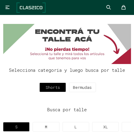

Selecciona categoria y luego busca por talle
Shorts
Bermudas
Busca por talle
S
M
L
XL
X