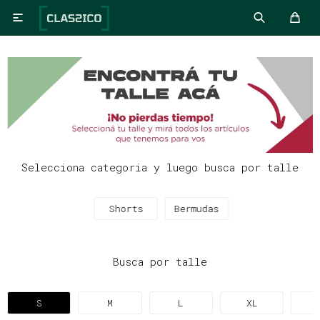

Selecciona categoria y luego busca por talle
Shorts
Bermudas
Busca por talle
S
M
L
XL
X