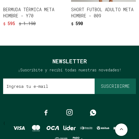
BERMUDA TÉRMICA META
SHORT FUTBOL ADULTO META
HOMBRE - Y70
HOMBRE - 009
595
1.190
590
$
$
$
NEWSLETTER
¡Suscribite y recibí todas nuestras novedades!
SUSCRIBIRME



{