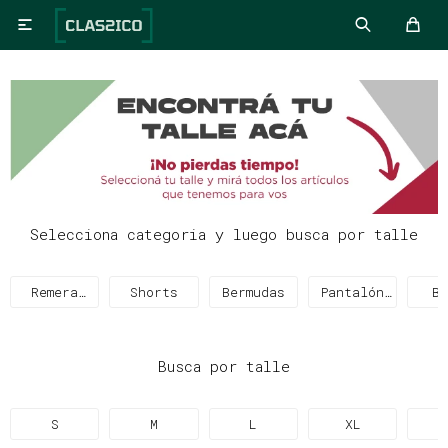

Selecciona categoria y luego busca por talle
Remera
Shorts
Bermudas
Pantalón
Bu
Térmica
Térmico
Busca por talle
S
M
L
XL
X