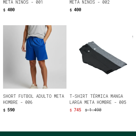
META NIÑOS - 001
META NIÑOS - 002
400
400
$
$
SHORT FUTBOL ADULTO META
T-SHIRT TÉRMICA MANGA
HOMBRE - 006
LARGA META HOMBRE - 005
590
745
1.490
$
$
$