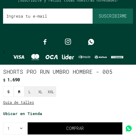
¡Suscribite y recibí todas nuestras novedades!
SUSCRIBIRME



{
SHORTS PRO RUN UMBRO HOMBRE - 005
1.690
$
© Copyright 2026 / Clássico
S
M
L
XL
XXL
Guía de talles
Ubicar en Tienda
Fenicio
COMPRAR
1