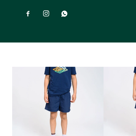


