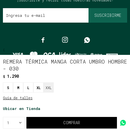
¡Suscribite y recibí todas nuestras novedades!
SUSCRIBIRME



{
REMERA TÉRMICA MANGA CORTA UMBRO HOMBRE
- 030
1.290
$
© Copyright 2026 / Clássico
S
M
L
XL
XXL
Guía de talles
Ubicar en Tienda
Fenicio
COMPRAR
1