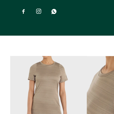


