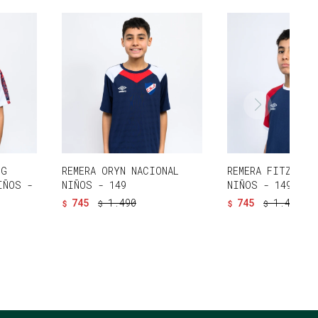
NG
REMERA ORYN NACIONAL
REMERA FITZ NAC
IÑOS -
NIÑOS - 149
NIÑOS - 149
745
1.490
745
1.490
$
$
$
$