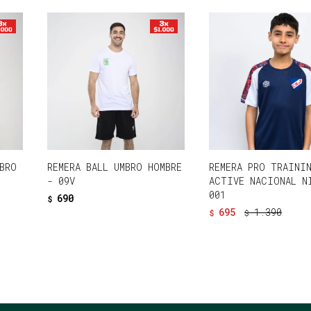
BRO
REMERA BALL UMBRO HOMBRE
REMERA PRO TRAINI
- 09V
ACTIVE NACIONAL N
001
690
$
695
1.390
$
$