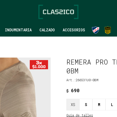
INDUMENTARIA
CALZADO
ACCESORIOS
REMERA PRO T
0BM
266531U0-0BM
690
$
XS
S
M
L
Guía de talles