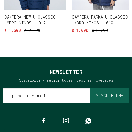
CAMPERA NEW U-CLASSIC
CAMPERA PARKA U-CLASSIC
UMBRO NIÑOS - 019
UMBRO NIÑOS - 019
1.690
2.290
1.690
2.890
$
$
$
$
NEWSLETTER
¡Suscribite y recibí todas nuestras novedades!
SUSCRIBIRME



{