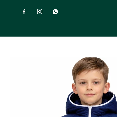


