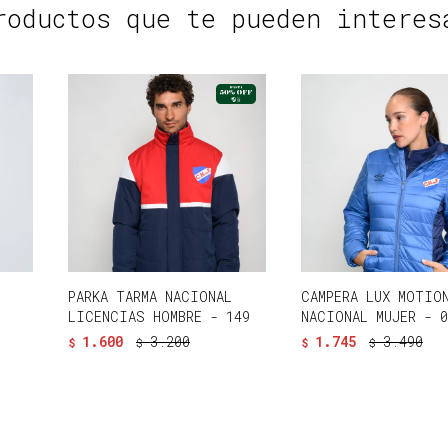
roductos que te pueden interes
O
PARKA TARMA NACIONAL
CAMPERA LUX MOTIO
LICENCIAS HOMBRE - 149
NACIONAL MUJER - 
1.600
3.200
1.745
3.490
$
$
$
$