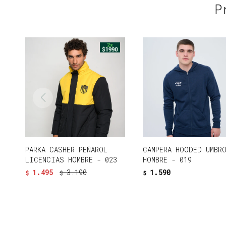
P
PARKA CASHER PEÑAROL
CAMPERA HOODED UMBR
LICENCIAS HOMBRE - 023
HOMBRE - 019
1.495
3.190
1.590
$
$
$