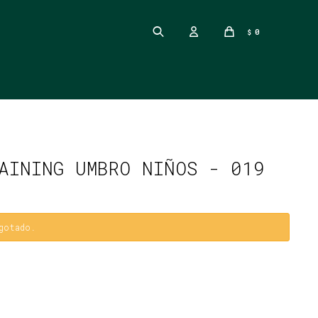
0
$
AINING UMBRO NIÑOS - 019
gotado.