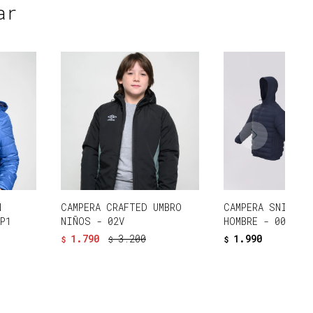
ar
N
CAMPERA CRAFTED UMBRO
CAMPERA SNIP UM
0P1
NIÑOS - 02V
HOMBRE - 001
1.790
3.200
1.990
$
$
$