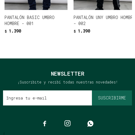
PANTALÓN BASIC UMBRO
PANTALÓN UNY UMBRO HOMBR
HOMBRE - 001
- 002
1.390
1.390
$
$
NEWSLETTER
¡Suscribite y recibí todas nuestras novedades!
SUSCRIBIRME



{