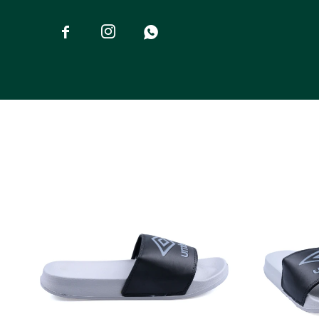


