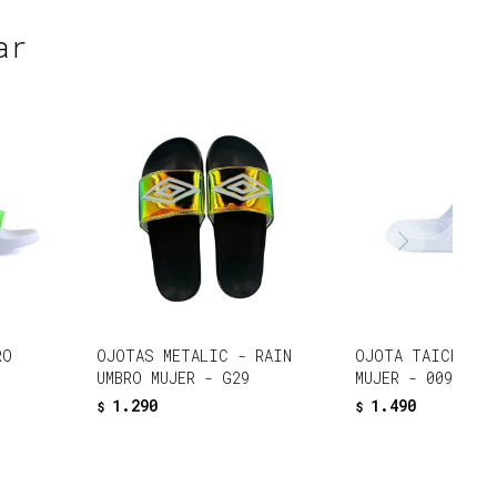
ar
RO
OJOTAS METALIC - RAIN
OJOTA TAICHI PE
UMBRO MUJER - G29
MUJER - 009
1.290
1.490
$
$