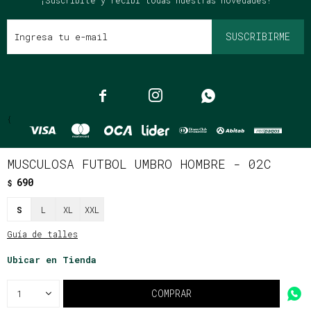
¡Suscribite y recibí todas nuestras novedades!
SUSCRIBIRME



{
MUSCULOSA FUTBOL UMBRO HOMBRE - 02C
690
$
© Copyright 2026 / Clássico
S
L
XL
XXL
Guía de talles
Ubicar en Tienda
Fenicio
COMPRAR
1