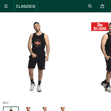

02c