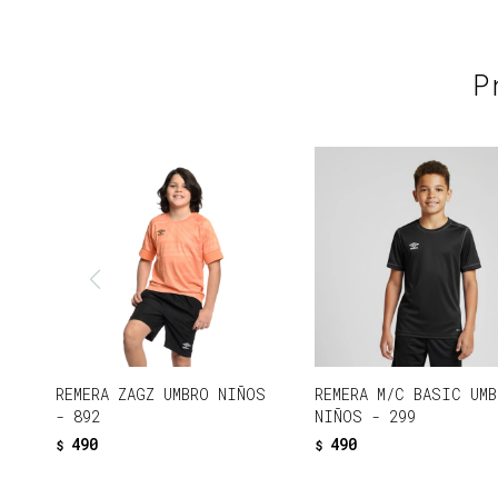
P
REMERA ZAGZ UMBRO NIÑOS
REMERA M/C BASIC UMB
- 892
NIÑOS - 299
490
490
$
$