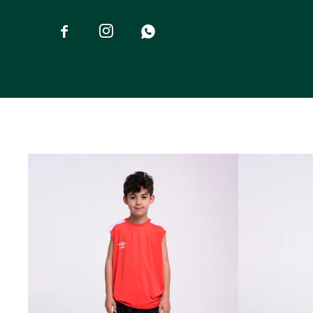


