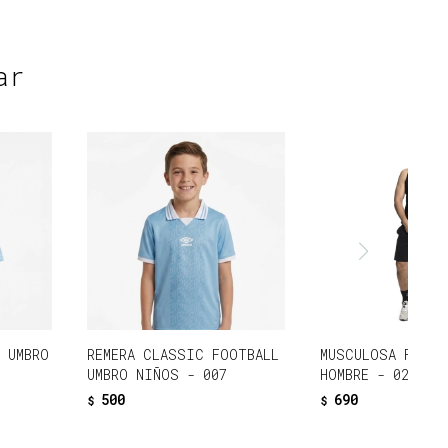
ar
L UMBRO
REMERA CLASSIC FOOTBALL
MUSCULOSA FUTBO
UMBRO NIÑOS - 007
HOMBRE - 02C
500
690
$
$