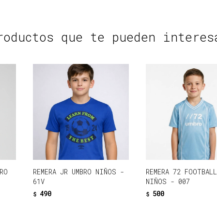
roductos que te pueden interes
RO
REMERA JR UMBRO NIÑOS -
REMERA 72 FOOTBAL
61V
NIÑOS - 007
490
500
$
$