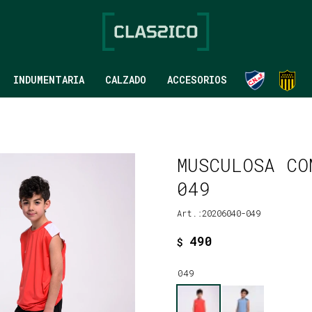
INDUMENTARIA
CALZADO
ACCESORIOS
MUSCULOSA CO
049
20206040-049
490
$
049