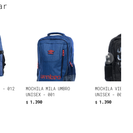
ar
O - 012
MOCHILA MILA UMBRO
MOCHILA VIBO UM
UNISEX - 001
UNISEX - 002
1.390
1.390
$
$