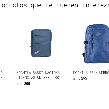
roductos que te pueden interes
ROL
MOCHILA BASSI NACIONAL
MOCHILA EFUM UMBR
002
LICENCIAS UNISEX - 001
1.390
$
1.200
$