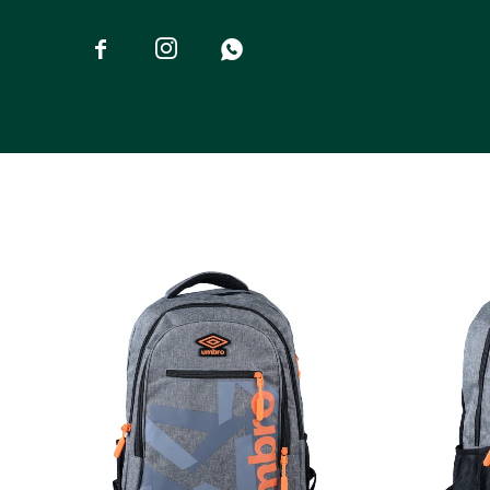


