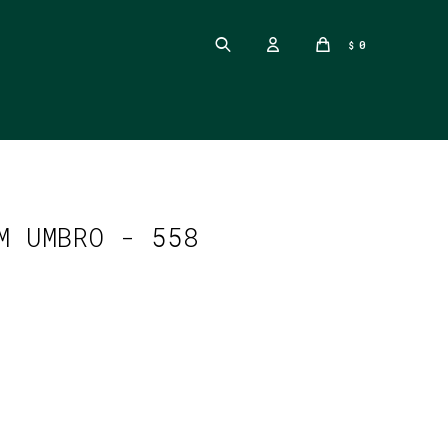
0
$
M UMBRO - 558