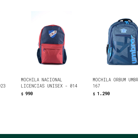
MOCHILA NACIONAL
MOCHILA ORBUM UMB
023
LICENCIAS UNISEX - 014
167
990
1.290
$
$