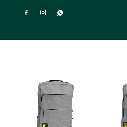


