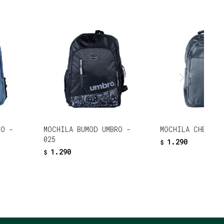
RO -
MOCHILA BUMOD UMBRO -
MOCHILA CHEK UM
025
1.290
$
1.290
$