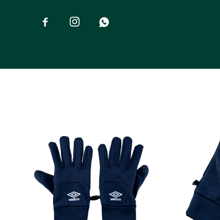


