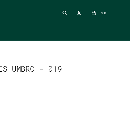
0
$
ES UMBRO - 019