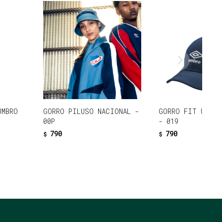
UMBRO
GORRO PILUSO NACIONAL -
GORRO FIT UMBRO
00P
- 019
790
790
$
$