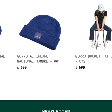
NAL
GORRO ALTIPLANE
GORRO BUCKET HAT 
NACIONAL HOMBRE - 001
- 072
690
690
$
$
NEWSLETTER