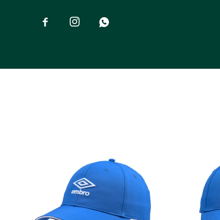


