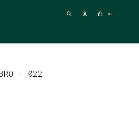
0
$
BRO - 022