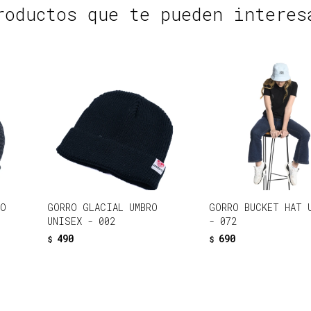
roductos que te pueden interes
RO
GORRO GLACIAL UMBRO
GORRO BUCKET HAT 
UNISEX - 002
- 072
490
690
$
$