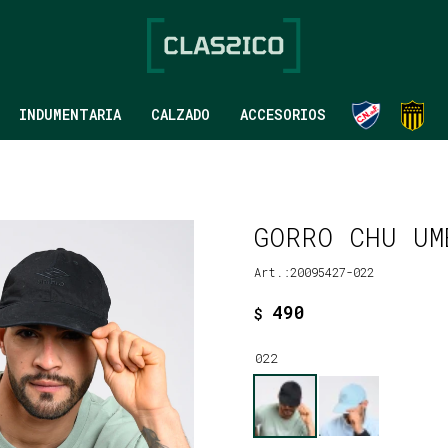
INDUMENTARIA
CALZADO
ACCESORIOS
GORRO CHU UM
20095427-022
490
$
022