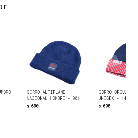
ar
UMBRO
GORRO ALTIPLANE
GORRO ORGULLO N
NACIONAL HOMBRE - 001
UNISEX - 149
690
690
$
$