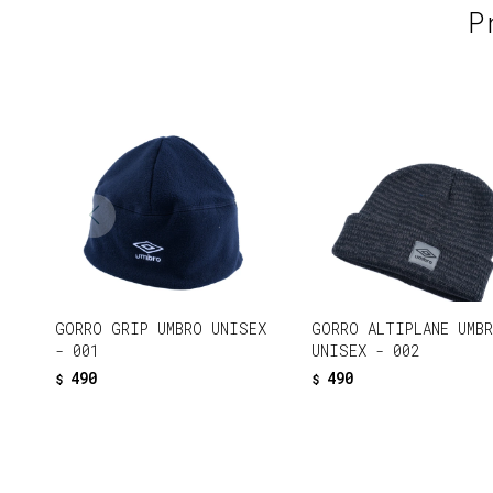
P
GORRO GRIP UMBRO UNISEX
GORRO ALTIPLANE UMB
- 001
UNISEX - 002
490
490
$
$