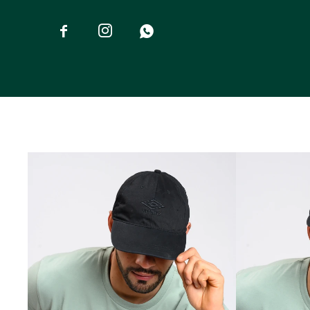


