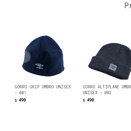
P
GORRO GRIP UMBRO UNISEX
GORRO ALTIPLANE UMB
- 001
UNISEX - 002
490
490
$
$