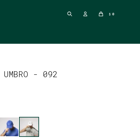
0
$
 UMBRO - 092