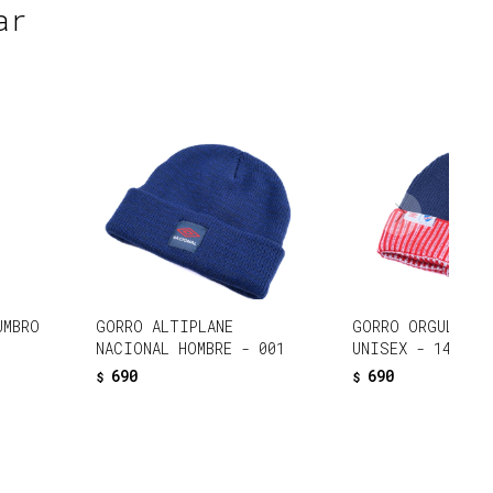
ar
UMBRO
GORRO ALTIPLANE
GORRO ORGULLO N
NACIONAL HOMBRE - 001
UNISEX - 149
690
690
$
$