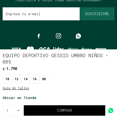
¡Suscribite y recibí todas nuestras novedades!
SUSCRIBIRME



{
EQUIPO DEPORTIVO GESSIO UMBRO NIÑOS -
005
1.790
$
© Copyright 2026 / Clássico
10
12
14
16
08
Guía de talles
Ubicar en Tienda
Fenicio
COMPRAR
1