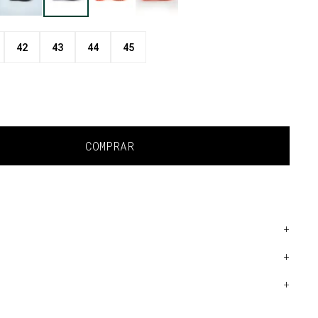
42
43
44
45
COMPRAR