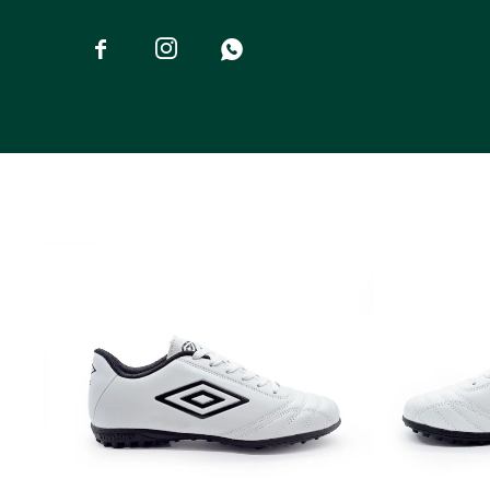


