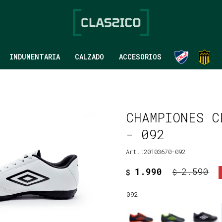
INDUMENTARIA
CALZADO
ACCESORIOS
CHAMPIONES C
- 092
20103670-092
1.990
2.590
$
$
092