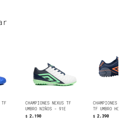
ar
 TF
CHAMPIONES NEXUS TF
CHAMPIONES CLA
UMBRO NIÑOS - 91E
TF UMBRO HOMBRE
2.190
2.390
$
$