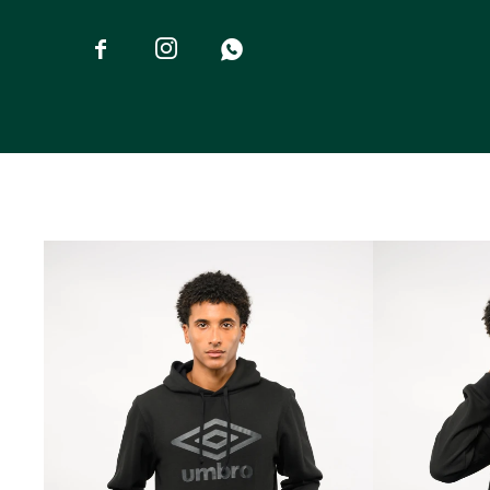


