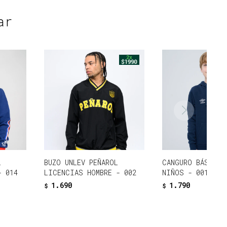
ar
L
BUZO UNLEV PEÑAROL
CANGURO BÁSICO 
- 014
LICENCIAS HOMBRE - 002
NIÑOS - 001
1.690
1.790
$
$