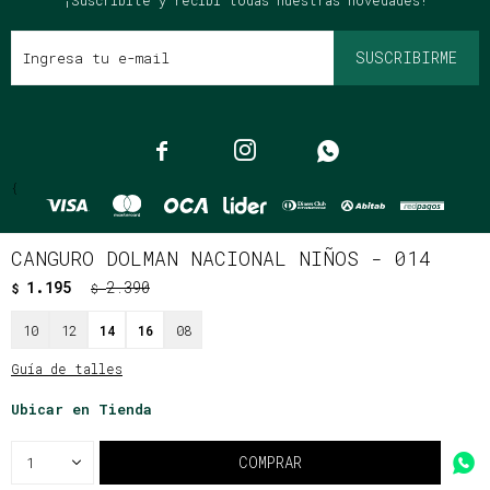
¡Suscribite y recibí todas nuestras novedades!
SUSCRIBIRME



{
CANGURO DOLMAN NACIONAL NIÑOS - 014
1.195
2.390
$
$
© Copyright 2026 / Clássico
10
12
14
16
08
Guía de talles
Ubicar en Tienda
Fenicio
COMPRAR
1