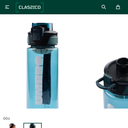

00o