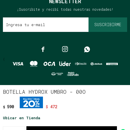
NEWSLETTER
¡Suscribite y recibí todas nuestras novedades!
SUSCRIBIRME



{
© Copyright 2026 / Clássico
BOTELLA HYDROX UMBRO - 00O
590
472
$
$
Ubicar en Tienda
Fenicio