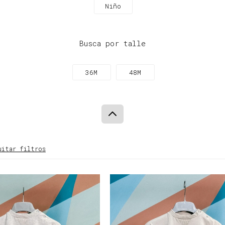
Niño
Busca por talle
36M
48M
uitar filtros