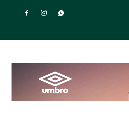


