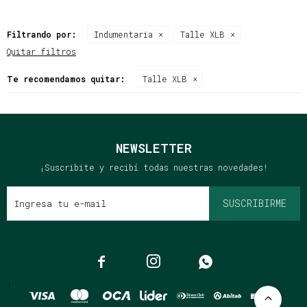
Filtrando por:
Indumentaria
Talle XLB
Quitar filtros
Te recomendamos quitar:
Talle XLB
NEWSLETTER
¡Suscribite y recibí todas nuestras novedades!
SUSCRIBIRME



{